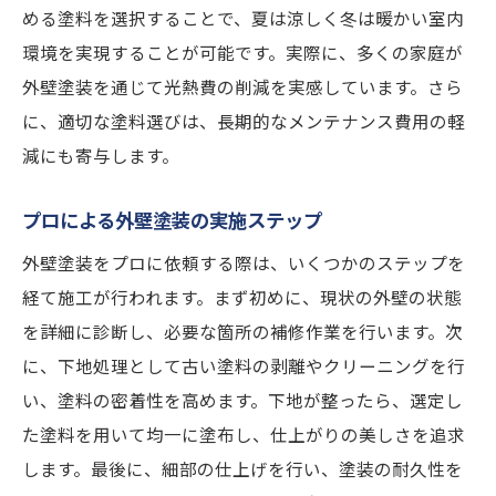
再生可能エネルギーと外構の組み合わせ
める塗料を選択することで、夏は涼しく冬は暖かい室内
省エネを促進する庭造りのアイデア
環境を実現することが可能です。実際に、多くの家庭が
環境負荷を考慮した素材選び
外壁塗装を通じて光熱費の削減を実感しています。さら
に、適切な塗料選びは、長期的なメンテナンス費用の軽
雨水利用を考慮した外構設計
減にも寄与します。
サステナブルな生活を支える庭の活用
エコフレンドリーな照明と植栽の選び方
プロによる外壁塗装の実施ステップ
外壁塗装と外構工事の成功事例に学ぶ
外壁塗装をプロに依頼する際は、いくつかのステップを
成功事例から見るデザインのポイント
経て施工が行われます。まず初めに、現状の外壁の状態
予算を抑えた成功例の紹介
を詳細に診断し、必要な箇所の補修作業を行います。次
価値向上に繋がった外壁と外構の統合事例
に、下地処理として古い塗料の剥離やクリーニングを行
住民の声から学ぶ外構工事の効果
い、塗料の密着性を高めます。下地が整ったら、選定し
地域特性を活かしたデザインの事例
た塗料を用いて均一に塗布し、仕上がりの美しさを追求
します。最後に、細部の仕上げを行い、塗装の耐久性を
実例に見るメンテナンス性の高い施工