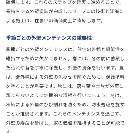
確保します。これらのステップを確実に進めることで、
住まいの資産価値を維持するための具体策
長持ちする外壁塗装が完成します。プロの技術と知識に
計画的な外壁と外構のリフォーム計画
よる施工は、住まいの価値向上に直結します。
資産価値を維持するための定期点検
市場価値を高めるための最新トレンドの導
季節ごとの外壁メンテナンスの重要性
入
季節ごとの外壁メンテナンスは、住宅の外観と機能性を
資産価値を下げないためのメンテナンス法
維持するために欠かせません。春には、冬の間に蓄積し
長期的な資産価値向上を考えたリノベーシ
た汚れや苔を丁寧に除去し、外壁の洗浄を行います。夏
ョン
は、紫外線による外壁の色褪せを防ぐために、保護塗料
資産価値向上の専門家に相談するメリット
を塗ることが重要です。秋には、落ち葉や土埃が外壁に
溜まらないように定期的な清掃を行いましょう。冬は、
凍結による外壁のひび割れを防ぐため、防水処理を施す
ことが推奨されます。これらのメンテナンスを通じて、
外壁の寿命を延ばし、家の価値を維持することが可能で
す。