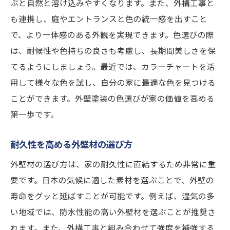
外構工事の費用対効果を最大化する方法
ぶと自然と溶け込みやすくなります。また、外構工事と
も連携し、庭やエントランスと色の統一感を出すこと
外壁塗装と外構工事の相乗効果で資産価値を高
で、より一体感のある外観を実現できます。色選びの際
める
は、耐候性や色持ちの良さも考慮し、長期間美しさを保
外壁と外構の調和が生む美観
てるようにしましょう。最近では、カラーチャートを活
資産価値向上に寄与するデザイン要素
用して様々な色を試し、自分の家に最適な色を見つける
外壁と外構のメンテナンスで長期的価値を
ことができます。外壁塗装の色選びが家の価値を高める
保持
第一歩です。
効果的な組み合わせで得られるエネルギー
効率
耐久性を高める外壁材の選び方
プロジェクト管理でコストを抑える方法
外壁材の選び方は、家の耐久性に直結するため非常に重
地域と調和するデザインの利点
要です。日本の気候に適した素材を選ぶことで、外壁の
外構工事のデザインがもたらす安心感
寿命をグッと延ばすことが可能です。例えば、湿気の多
防犯対策としてのフェンスとゲート
い地域では、防水性能の高い外壁材を選ぶことが推奨さ
れます。また、外構工事と組み合わせて強度を補強する
外構デザインで実現するプライバシー確保