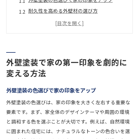
耐久性を高める外壁材の選び方
外壁塗装による防水性と断熱性の向上
プロによる外壁塗装の実施ステップ
季節ごとの外壁メンテナンスの重要性
適切な予算で行う外壁塗装のポイント
外壁塗装で家の第一印象を劇的に
外構工事が暮らしに与える豊かな変化とは
変える方法
エントランスデザインで訪問者を迎える
庭造りでプライベート空間を実現
外壁塗装の色選びで家の印象をアップ
外構工事で照明を活用したセキュリティ強
外壁塗装の色選びは、家の印象を大きく左右する重要な
化
要素です。まず、家全体のデザインテーマや周囲の環境
環境に優しい素材を使った外構デザイン
と調和する色を選ぶことが大切です。例えば、自然環境
生活を便利にする外構設備の選び方
に囲まれた住宅には、ナチュラルなトーンの色合いを選