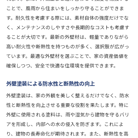
ことで、風雨から住まいをしっかり守ることができま
安全性を高める歩道や階段の設計
す。耐久性を考慮する際には、素材自体の強度だけでな
自然災害に備えた耐久性のある外構設計
く、メンテナンスのしやすさや長期的なコストも考慮す
安心感を与える外構照明の配置
ることが大切です。最新の外壁材は、軽量でありながら
防災を考慮した水はけの良い庭設計
高い耐火性や断熱性を持つものが多く、選択肢が広がっ
実践的な外壁塗装で耐久性を向上させる秘訣
ています。最適な外壁材を選ぶことで、家の資産価値を
耐久性を左右する下地処理の重要性
確保しつつ、安全で快適な住環境を提供できます。
季節ごとのメンテナンスで劣化を防ぐ
外壁塗装による防水性と断熱性の向上
効果的な塗装技術の選び方
外壁塗装は、家の外観を美しく整えるだけでなく、防水
高品質な塗料選びで長持ちする外壁を実現
性と断熱性を向上させる重要な役割を果たします。特に
外壁塗装で防水性能を強化する方法
外壁に使用される塗料は、雨や湿気から建物を守るバリ
プロに任せることで得られる安心感
アを形成し、内部への水の侵入を防ぎます。これによ
外構工事によるエコロジーな住まいの実現
り、建物の長寿命化が期待されます。また、断熱性を高