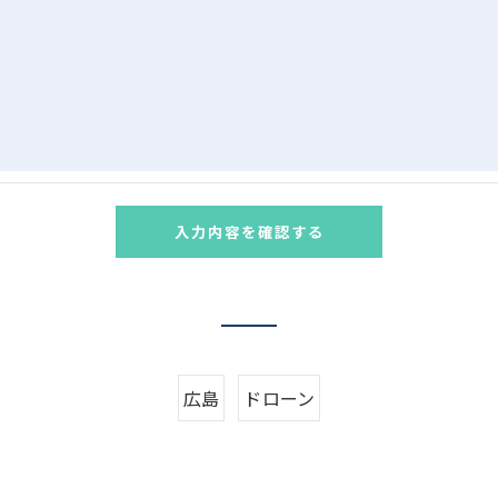
＞
た当社のサービスをご提供できない場合がございますので予め
続について＞
除・利用停止の手続を定めさせて頂いております。
ます。
的手続きにつきましては、お電話でお問合せ下さい。
広島
ドローン