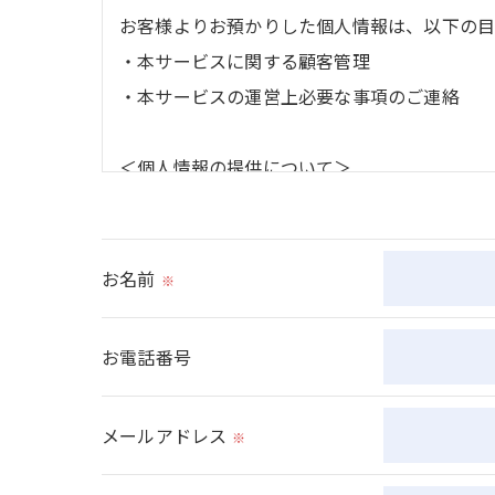
お客様よりお預かりした個人情報は、以下の目
・本サービスに関する顧客管理
・本サービスの運営上必要な事項のご連絡
＜個人情報の提供について＞
当社ではお客様の同意を得た場合または法令に
取得した個人情報を第三者に提供することは
お名前
※
＜個人情報の委託について＞
当社では、利用目的の達成に必要な範囲におい
お電話番号
これらの委託先に対しては個人情報保護契約等
メールアドレス
※
＜個人情報の安全管理＞
当社では、個人情報の漏洩等がなされないよう