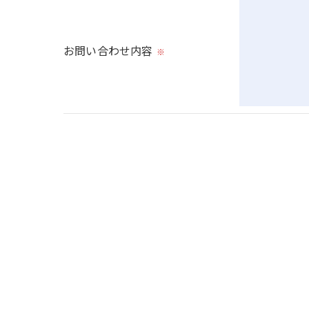
＜個人情報を与えなかった場合に生じる結果
お問い合わせ内容
※
必要な情報を頂けない場合は、それに対応し
＜個人情報の開示･訂正・削除･利用停止の手
当社では、お客様の個人情報の開示･訂正･削
ご本人である事を確認のうえ、対応させて頂き
個人情報の開示･訂正･削除・利用停止の具体