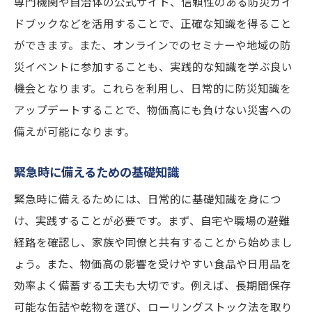
専門機関や自治体の公式サイト、信頼性のある防災ガイ
備蓄品選びで知っておきたい安全基準
ドブックなどを活用することで、正確な知識を得ること
ができます。また、オンラインでのセミナーや地域の防
災害時にも負けない物価高対策の実践法
災イベントに参加することも、実践的な知識を学ぶ良い
日常生活でできる省エネ術
機会となります。これらを利用し、日常的に防災知識を
緊急時に役立つ節約術
アップデートすることで、物価高にも負けない災害への
家計を守るためのリスク管理法
備えが可能になります。
物価高に対応するための代替品活用法
災害時のエネルギー自給自足の方法
緊急時に備えるための基礎知識
費用を抑えた家庭菜園の始め方
緊急時に備えるためには、日常的に基礎知識を身につ
日常生活に取り入れる防災訓練のステップ
け、実践することが必要です。まず、自宅や職場の避難
家族で実施する防災訓練の計画
経路を確認し、家族や同僚と共有することから始めまし
ょう。また、物価高の影響を受けやすい食品や日用品を
緊急避難経路の確認と実践
効率よく備蓄する工夫も大切です。例えば、長期間保存
防災訓練を日常生活に組み込む方法
可能な缶詰や乾物を選び、ローリングストック法を取り