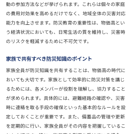
子どもと一緒に考える防災プラン
動の参加方法などが挙げられます。これらは個々の家庭
高齢者やペットに配慮した防災対策
の費用対効果を高めるだけでなく、地域全体の災害対応
能力を向上させます。防災教育の重要性は、物価高とい
家族のためのコミュニケーション計画
う経済状況においても、日常生活の質を維持し、災害時
防災と物価高を両立させる家計管理法
のリスクを軽減するために不可欠です。
親子で楽しめる防災ワークショップのアイ
デア
家族で共有すべき防災知識のポイント
防災対策で物価高に負けない暮らしを実現
家族全員が防災知識を共有することは、物価高の時代に
生活の質を落とさずに備える方法
おいても大切です。家族として効率的に防災対策を講じ
防災とエコを両立する生活スタイル
るためには、各メンバーが役割を理解し、協力すること
物価高に負けない住居の防災強化法
が求められます。具体的には、避難経路の確認や、災害
災害への備えを楽しむライフスタイル
時に連絡を取る手段の確保といった基本的なルールを設
地域と協力して備える防災の取り組み
定しておくことが重要です。また、備蓄品の管理や更新
を定期的に行い、家族全員がその内容を把握しているこ
持続可能な備蓄と生活のバランス