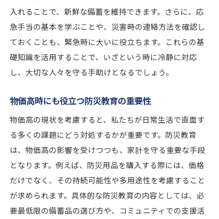
定期的な訓練の重要性と実例
入れることで、新鮮な備蓄を維持できます。さらに、応
地域コミュニティとの協力訓練の進め方
急手当の基本を学ぶことや、災害時の連絡方法を確認し
災害シミュレーションを活用した訓練法
ておくことも、緊急時に大いに役立ちます。これらの基
物価高でも安心な防災用品の賢い選択肢
礎知識を活用することで、いざという時に冷静に対応
長持ちする防災用品の選び方
し、大切な人々を守る手助けとなるでしょう。
多機能でコストを抑える防災アイテム
物価高時にも役立つ防災教育の重要性
災害時の必需品チェックリスト
物価高の現状を考慮すると、私たちが日常生活で直面す
信頼できる防災用品の購入先
る多くの課題にどう対処するかが重要です。防災教育
中古品や再利用可能な防災アイテムの活用
は、物価高の影響を受けつつも、家計を守る重要な手段
法
となります。例えば、防災用品を購入する際には、価格
防災用品の適切なメンテナンス方法
だけでなく、その持続可能性や多用途性を考慮すること
家族を守るための防災知識と物価高対策
が求められます。具体的な防災教育の内容としては、必
家族全員で取り組む防災の基本知識
要最低限の備蓄品の選び方や、コミュニティでの支援活