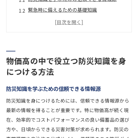
緊急時に備えるための基礎知識
物価高時にも役立つ防災教育の重要性
家族で共有すべき防災知識のポイント
地域の防災訓練への参加方法
災害が起きた時の行動計画の立て方
物価高の中で役立つ防災知識を身
物価高に対応するための防災備蓄品の選び方
につける方法
コストパフォーマンスの高い備蓄品の選定
基準
防災知識を学ぶための信頼できる情報源
長期保存が可能な備蓄食品の選び方
防災知識を身につけるためには、信頼できる情報源から
物価高でも手に入れやすい生活必需品リス
最新の情報を得ることが重要です。特に物価高が続く現
ト
在、効率的でコストパフォーマンスの良い備蓄品の選び
備蓄品の保管方法と管理のコツ
方や、日頃からできる災害対策が求められます。防災の
家庭で始める備蓄品のローテーション方法