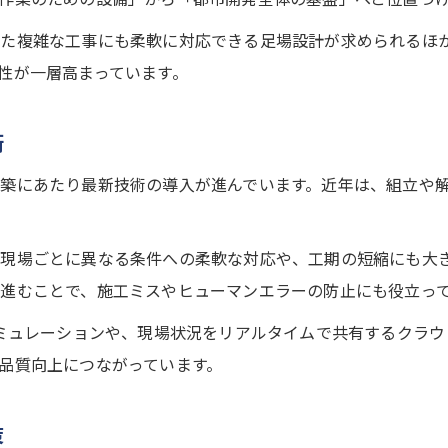
再構築事例で分かる足場工事の技術革新
った複雑な工事にも柔軟に対応できる足場設計が求められるほ
実際の足場工事現場で見た新たな工法
性が一層高まっています。
足場工事再構築における安全管理の進化
効率化を実現した足場工事事例の特徴
術
都市開発を支える足場工事の現場力
築にあたり最新技術の導入が進んでいます。近年は、組立や
再開発プロジェクトに活きる足場工事の技術革新
再開発現場で活用される足場工事の新技術
足場工事の技術革新が生む施工効率化
現場ごとに異なる条件への柔軟な対応や、工期の短縮にも大き
進むことで、施工ミスやヒューマンエラーの防止にも役立っ
都市再開発に不可欠な足場工事の進化
現場から見る足場工事のデジタル活用
シミュレーションや、現場状況をリアルタイムで共有するクラ
品質向上につながっています。
足場工事技術革新がもたらす安全性向上
足場工事業界の変化を読み解くポイント
策
足場工事業界で進む再構築の背景分析