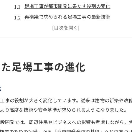
足場工事が都市開発に果たす役割の変化
再構築で求められる足場工事の最新技術
都市開発現場で注目の足場工事安全対策
効率向上を実現する足場工事の工夫とは
広島発の足場工事再構築が示す将来像
広島県広島市安芸区で注目の足場工事再構築
けた足場工事の進化
足場工事再構築が進む地域の特徴とは
広島市安芸区で進化する足場工事の現場
化
再開発プロジェクトと足場工事再構築の連携
工事の役割が大きく変化しています。従来は建物の新築や改
安芸区で求められる足場工事の新基準
より高度な技術や安全基準が求められるようになりました。
地域ニーズに応える足場工事再構築の工夫
施設開発では、周辺住民やビジネスへの影響も考慮しながら、
足場工事再構築の事例から学ぶ最新動向
作業のための設備」から「都市開発全体の基盤」へと位置づ