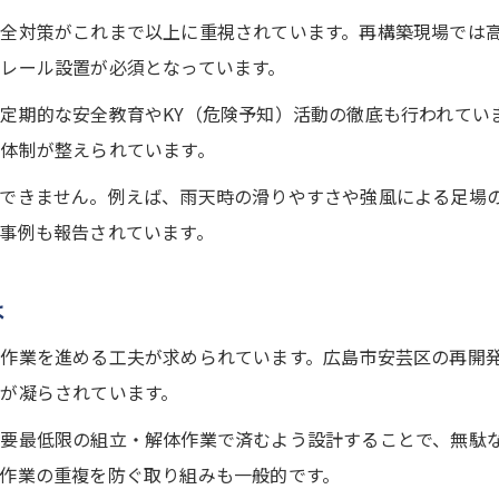
業界全体が注目する足場工事の変革要素
全対策がこれまで以上に重視されています。再構築現場では
レール設置が必須となっています。
足場工事現場で求められる新たなスキル
再構築で変わる足場工事の働き方改革
定期的な安全教育やKY（危険予知）活動の徹底も行われてい
業界動向から見る足場工事の展望
体制が整えられています。
安全性と効率化が進む足場工事の最前線
できません。例えば、雨天時の滑りやすさや強風による足場
足場工事の安全性強化策とその効果
事例も報告されています。
効率化を実現する足場工事現場の実践例
は
現場で役立つ足場工事の最新管理手法
安全と効率の両立を図る足場工事再構築
作業を進める工夫が求められています。広島市安芸区の再開
足場工事の最前線で求められる知識と技術
が凝らされています。
要最低限の組立・解体作業で済むよう設計することで、無駄
作業の重複を防ぐ取り組みも一般的です。