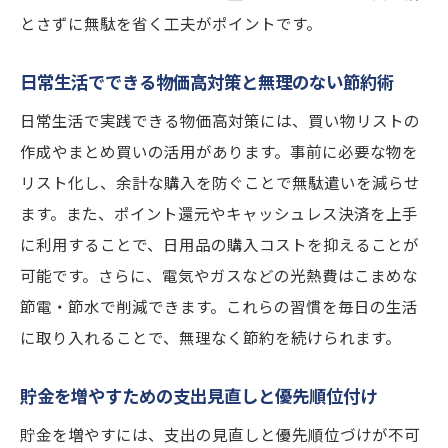
とさずに無駄を省く工夫がポイントです。
無理なく続く貯蓄を増やす方法と家計管理
術
日常生活でできる物価高対策と無理のない節約術
効率的な資産形成と物価高対策の組み合わ
日常生活で実践できる物価高対策には、買い物リストの
せ
作成やまとめ買いの活用があります。事前に必要な物を
支出を抑えつつお金を増やす方法の工夫点
リスト化し、余計な購入を防ぐことで無駄遣いを減らせ
堅実な貯蓄習慣で将来の安心を手に入れる
ます。また、ポイント還元やキャッシュレス決済を上手
物価高時代に求められる資産形成の新常識
に利用することで、日用品の購入コストを抑えることが
気になる貯蓄方法ランキング徹底解説
可能です。さらに、電気やガスなどの光熱費はこまめな
人気の貯蓄方法ランキングと物価高対策比
節電・節水で削減できます。これらの習慣を毎日の生活
較
に取り入れることで、無理なく節約を続けられます。
定期預金や投資でお金を増やす方法徹底分
貯金を増やすための支出見直しと優先順位付け
析
貯金を増やすための選び方とランキング活
貯金を増やすには、支出の見直しと優先順位づけが不可