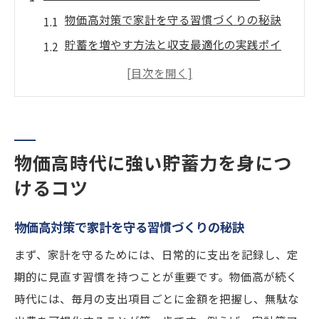
物価高対策で家計を守る習慣づくりの秘訣
貯蓄を増やす方法と収支最適化の実践ポイ
ント
日常生活でできる物価高対策と無理のない
節約術
貯金を増やすための支出見直しと優先順位
物価高時代に強い貯蓄力を身につ
付け
けるコツ
物価高時代に役立つ貯蓄力強化の考え方と
は
物価高対策で家計を守る習慣づくりの秘訣
将来の安心へ貯蓄を増やす方法を賢く選ぶ
まず、家計を守るためには、日常的に支出を記録し、定
コツ
期的に見直す習慣を持つことが重要です。物価高が続く
少ない給料でも貯金が増える実践法
時代には、毎月の支出項目ごとに金額を把握し、無駄な
少ない給料を活かす物価高対策と貯蓄アッ