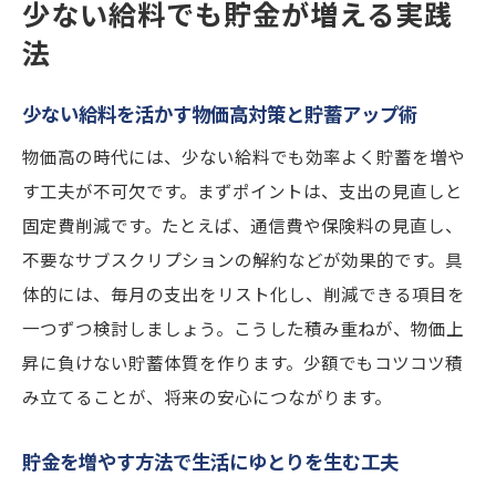
少ない給料でも貯金が増える実践
化
法
物価高時代に役立つ自動化貯金術の利点
毎月コツコツ貯まる貯蓄アップの工夫ポイ
少ない給料を活かす物価高対策と貯蓄アップ術
ント
物価高の時代には、少ない給料でも効率よく貯蓄を増や
無理せずお金を増やす方法で生活に余裕を
す工夫が不可欠です。まずポイントは、支出の見直しと
今すぐ実践できる貯蓄アップの秘訣を紹介
固定費削減です。たとえば、通信費や保険料の見直し、
今すぐ始められる物価高対策と貯金増加テ
不要なサブスクリプションの解約などが効果的です。具
クニック
体的には、毎月の支出をリスト化し、削減できる項目を
貯蓄を増やす方法で将来の安心を手に入れ
一つずつ検討しましょう。こうした積み重ねが、物価上
る考え方
昇に負けない貯蓄体質を作ります。少額でもコツコツ積
すぐ実践できるお金を増やす方法のチェッ
み立てることが、将来の安心につながります。
クリスト
物価高時代に必要な家計見直しと実践ポイ
貯金を増やす方法で生活にゆとりを生む工夫
ント