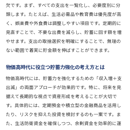
用法
欠です。まず、すべての支出を一覧化し、必要度別に分
類します。たとえば、生活必需品や教育費は優先度が高
物価高時代に選ばれる貯蓄方法の特徴とは
く、娯楽費や外食費は調整しやすい項目です。定期的に
効率よく貯蓄を増やす方法とランキング動
見直すことで、不要な出費を減らし、貯蓄に回す額を増
向
やせます。支出の取捨選択を明確にすることで、無理の
自分に合った物価高対策の貯金術を知ろう
ない範囲で着実に貯金額を伸ばすことができます。
定期預金より堅実なお金の増やし方とは
物価高対策に有効な堅実なお金の増やし方
物価高時代に役立つ貯蓄力強化の考え方とは
定期預金より安心な貯蓄を増やす方法とは
物価高時代には、貯蓄力を強化するための「収入増＋支
コツコツ続けるお金を増やす方法の選択基
出減」の両面アプローチが効果的です。特に、将来を見
準
据えて長期的な視点で資産形成を考えることが大切で
将来を見据えた堅実な資産形成のポイント
す。具体的には、定期預金や積立型の金融商品を活用し
物価高時代の安定した貯金増加術を解説
たり、リスクを抑えた投資を検討するのも一案です。ま
た、生活防衛資金を確保しつつ、余剰資金を効率的に運
元本重視で増やす貯蓄方法の最新トレンド