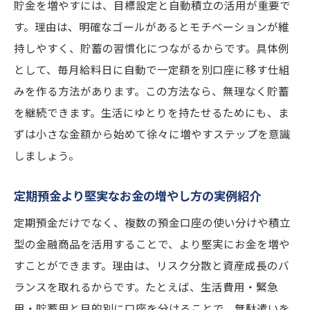
貯金を増やすには、目標設定と自動積立の活用が重要で
今日からできる貯蓄習慣で資産アップを目
す。理由は、明確なゴールがあるとモチベーションが維
指す
持しやすく、貯蓄の習慣化につながるからです。具体例
手軽に始める物価高対策と貯蓄アップのコ
として、毎月給料日に自動で一定額を別口座に移す仕組
ツ
みを作る方法があります。この方法なら、無理なく貯蓄
を継続できます。生活にゆとりを持たせるためにも、ま
ずは小さな金額から始めて徐々に増やすステップを意識
しましょう。
定期預金より堅実なお金の増やし方の実例紹介
定期預金だけでなく、複数の預金口座の使い分けや積立
型の金融商品を活用することで、より堅実にお金を増や
すことができます。理由は、リスク分散と資産成長のバ
ランスを取れるからです。たとえば、生活費用・緊急
用・貯蓄用と目的別に口座を分けることで、無駄遣いを