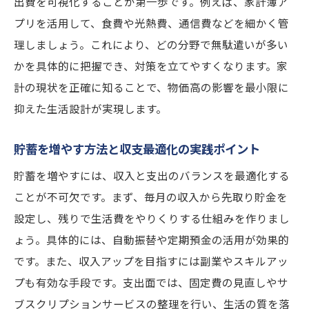
出費を可視化することが第一歩です。例えば、家計簿ア
プ術
プリを活用して、食費や光熱費、通信費などを細かく管
貯金を増やす方法で生活にゆとりを生む工
理しましょう。これにより、どの分野で無駄遣いが多い
夫
かを具体的に把握でき、対策を立てやすくなります。家
定期預金より堅実なお金の増やし方の実例
計の現状を正確に知ることで、物価高の影響を最小限に
紹介
抑えた生活設計が実現します。
節約と貯蓄を両立する物価高対策のポイン
ト
貯蓄を増やす方法と収支最適化の実践ポイント
収入が少なくても続けやすい貯金習慣の作
貯蓄を増やすには、収入と支出のバランスを最適化する
り方
ことが不可欠です。まず、毎月の収入から先取り貯金を
物価高時代に効く手取りを最大化するアイ
設定し、残りで生活費をやりくりする仕組みを作りまし
デア
ょう。具体的には、自動振替や定期預金の活用が効果的
無理なくできる物価高対策と資産形成術
です。また、収入アップを目指すには副業やスキルアッ
プも有効な手段です。支出面では、固定費の見直しやサ
物価高対策を日常に取り入れる簡単な実践
ブスクリプションサービスの整理を行い、生活の質を落
法