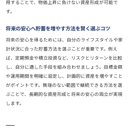
用することで、物価上昇に負けない資産形成が可能で
投資初心者でも始めやすい貯金増加術
す。
投資初心者向け物価高対策と貯蓄アップ法
少額から始めるお金を増やす方法のコツ
将来の安心へ貯蓄を増やす方法を賢く選ぶコツ
貯金を増やすためのリスク分散と実践例
将来の安心を得るためには、自分のライフスタイルや家
物価高時代に活きる投資型貯蓄の始め方
計状況に合った貯蓄方法を選ぶことが重要です。例え
初心者でも安心できる資産形成の工夫
ば、定期預金や積立投資など、リスクとリターンを比較
投資と貯蓄を両立する方法で将来を守る
し、自分に適した手段を組み合わせましょう。目標金額
や運用期間を明確に設定し、計画的に資産を増やすこと
ほったらかしでお金を増やす習慣の作り方
がポイントです。無理のない範囲で継続できる方法を選
ほったらかし投資で物価高対策を実現する
ぶことで、長期的な資産形成と将来の安心の両立が実現
方法
します。
自動積立を活用した貯蓄を増やす方法の実
践法
忙しい人でもできるお金の増やし方の習慣