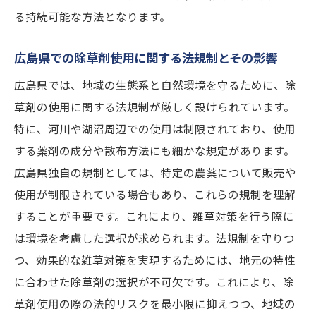
自然を守るための賢い雑草対策選択
る持続可能な方法となります。
広島県での雑草対策を成功させるための除草剤
ガイド
広島県での除草剤使用に関する法規制とその影響
雑草の種類別に選ぶ広島県の除草剤
広島県では、地域の生態系と自然環境を守るために、除
初心者必見の除草剤選びの基本
草剤の使用に関する法規制が厳しく設けられています。
特に、河川や湖沼周辺での使用は制限されており、使用
広島県の庭に最適な除草剤の選び方
する薬剤の成分や散布方法にも細かな規定があります。
除草剤使用で避けるべきよくあるミス
広島県独自の規制としては、特定の農薬について販売や
効果的な雑草管理のための除草剤使用法
使用が制限されている場合もあり、これらの規制を理解
広島県でおすすめの除草剤活用テクニック
することが重要です。これにより、雑草対策を行う際に
広島県の植生に最適な除草剤選択で安心できる
は環境を考慮した選択が求められます。法規制を守りつ
雑草対策
つ、効果的な雑草対策を実現するためには、地元の特性
広島県の植物に適した除草剤の選び方
に合わせた除草剤の選択が不可欠です。これにより、除
地域の生態系を守るための除草剤活用法
草剤使用の際の法的リスクを最小限に抑えつつ、地域の