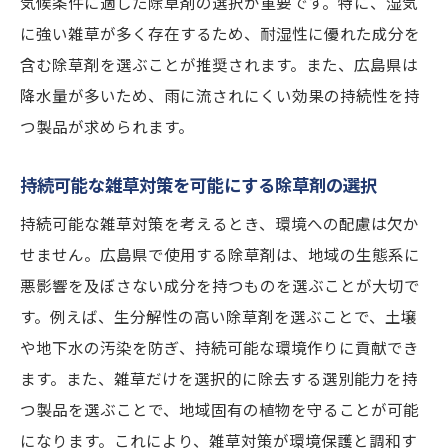
気候条件に適した除草剤の選択が重要です。特に、湿気
策
に強い雑草が多く存在するため、耐湿性に優れた成分を
広島県特有の植生に配慮した雑草対策
含む除草剤を選ぶことが推奨されます。また、広島県は
地元の農家が選ぶ信頼できる除草剤とは
降水量が多いため、雨に流されにくい効果の持続性を持
除草剤選びで重要な環境への影響評価
つ製品が求められます。
広島県の自然に優しい除草剤の選び方
地域の気候と土壌に適した雑草対策法
持続可能な雑草対策を可能にする除草剤の選択
安心して使える広島県向け除草剤の特徴
持続可能な雑草対策を考えるとき、環境への配慮は欠か
広島県の自然景観を保つための賢い除草剤選択
せません。広島県で使用する除草剤は、地域の生態系に
悪影響を及ぼさない成分を持つものを選ぶことが大切で
自然景観と調和する除草剤の選び方
す。例えば、生分解性の高い除草剤を選ぶことで、土壌
広島県の環境保護に寄与する除草剤
や地下水の汚染を防ぎ、持続可能な環境作りに貢献でき
景観を損なわない雑草管理の方法
ます。また、雑草だけを選択的に除去する選別能力を持
地域の美しさを守るための除草剤使用
つ製品を選ぶことで、地域固有の植物を守ることが可能
広島県で推奨される自然派除草剤
になります。これにより、雑草対策が環境保護と調和す