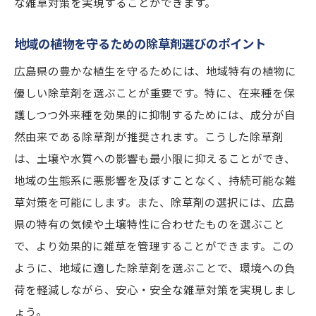
な雑草対策を実現することができます。
策アプローチ
環境を考慮した広島県の雑草対策方法
地域の植物を守るための除草剤選びのポイント
除草剤で自然環境を守るための工夫
広島県の豊かな植生を守るためには、地域特有の植物に
広島県の生態系を支える雑草管理法
優しい除草剤を選ぶことが重要です。特に、在来種を保
地域の自然を重視した雑草対策の必要性
護しつつ外来種を効果的に抑制するためには、成分が自
広島県の自然保護と除草剤使用のバランス
然由来である除草剤が推奨されます。こうした除草剤
自然環境を守るための持続可能な雑草対策
は、土壌や水質への影響も最小限に抑えることができ、
地域の生態系に悪影響を及ぼすことなく、持続可能な雑
地域に根ざした広島県の雑草対策と除草剤の役
草対策を可能にします。また、除草剤の選択には、広島
割
県の特有の気候や土壌特性に合わせたものを選ぶこと
地域特有の課題を解決する除草剤の使い方
で、より効果的に雑草を管理することができます。この
広島県民が信頼する除草剤の選び方
ように、地域に適した除草剤を選ぶことで、環境への負
除草剤が地域コミュニティに与える影響
荷を軽減しながら、安心・安全な雑草対策を実現しまし
広島県の自然と共存する雑草対策
ょう。