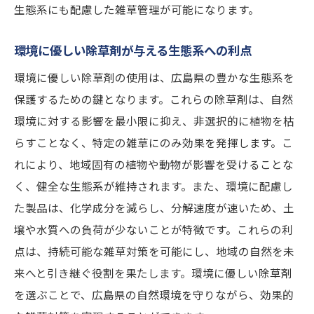
広島の特性を考慮した雑草対策の重要性
生態系にも配慮した雑草管理が可能になります。
安心して使える除草剤がもたらす利点
環境に優しい除草剤が与える生態系への利点
地域に根ざした除草剤選びのポイント
環境に優しい除草剤の使用は、広島県の豊かな生態系を
持続可能な環境のための除草剤選択法
保護するための鍵となります。これらの除草剤は、自然
雑草問題を解決するための広島県特有の除草剤
環境に対する影響を最小限に抑え、非選択的に植物を枯
活用法
らすことなく、特定の雑草にのみ効果を発揮します。こ
広島県の家庭に適した除草剤使用法
れにより、地域固有の植物や動物が影響を受けることな
除草剤が雑草問題解決に果たす役割
く、健全な生態系が維持されます。また、環境に配慮し
広島県での雑草問題別に効果的な対策
た製品は、化学成分を減らし、分解速度が速いため、土
除草剤選びで雑草問題を解決するコツ
壌や水質への負荷が少ないことが特徴です。これらの利
点は、持続可能な雑草対策を可能にし、地域の自然を未
広島県特有の雑草に対応する除草剤
来へと引き継ぐ役割を果たします。環境に優しい除草剤
効果的な除草剤活用で雑草管理を楽に
を選ぶことで、広島県の自然環境を守りながら、効果的
広島県の自然環境を守るための効果的な雑草対