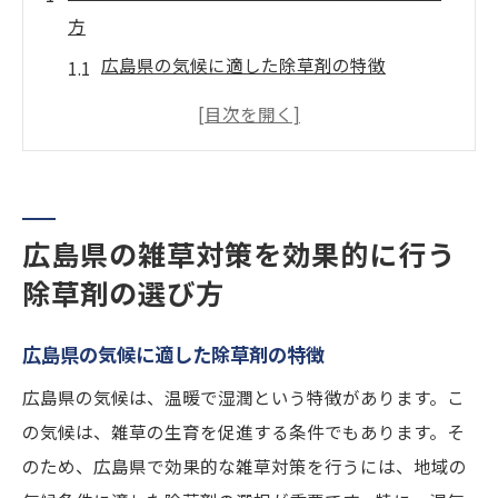
方
広島県の気候に適した除草剤の特徴
持続可能な雑草対策を可能にする除草剤の
選択
広島県での除草剤使用に関する法規制とそ
の影響
広島県の雑草対策を効果的に行う
環境に優しい除草剤が与える生態系への利
除草剤の選び方
点
地域の植物を守るための除草剤選びのポイ
広島県の気候に適した除草剤の特徴
ント
広島県の気候は、温暖で湿潤という特徴があります。こ
広島県における除草剤の効果を最大化する
の気候は、雑草の生育を促進する条件でもあります。そ
方法
のため、広島県で効果的な雑草対策を行うには、地域の
地域特性を活かした広島県の安心安全な雑草対