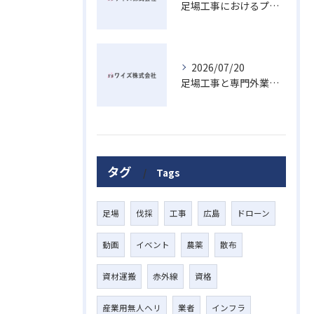
足場工事におけるプラットフォームの意味と現場安全を高める最新活用術
2026/07/20
足場工事と専門外業者が熊野町で対応可能か法的リスクも踏まえた選び方
タグ
Tags
足場
伐採
工事
広島
ドローン
動画
イベント
農薬
散布
資材運搬
赤外線
資格
産業用無人ヘリ
業者
インフラ